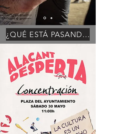
¿QUÉ ESTÁ PASANDO? ¿POR QUÉ SE HA CANCELADO EL PROYECTO