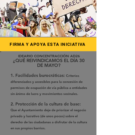
FIRMA Y APOYA ESTA INICIATIVA
IDEARIO CONCENTRACCIÓN AD26
¿QUÉ REIVINDICAMOS EL DÍA 30
DE MAYO?
1.
Facilidades burocráticas:
Criterios
diferenciados y accesibles para la concesión de
permisos de ocupación de vía pública a entidades
sin ánimo de lucro y movimientos vecinales.
2.
Protección de la cultura de base:
Que el Ayuntamiento deje de priorizar el negocio
privado y lucrativo (de unos pocos) sobre el
derecho de las ciudadanas a disfrutar de la cultura
en sus propios barrios.