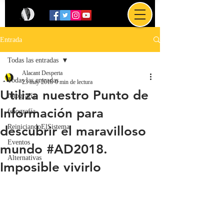
Entrada
Todas las entradas
Alacant Desperta
Todas las entradas
23 may 2018
0 min de lectura
Utiliza nuestro Punto de
fotografía
Información para
fotografía
ReiniciandoElSistema
descubrir el maravilloso
Eventos
mundo #AD2018.
Alternativas
Imposible vivirlo