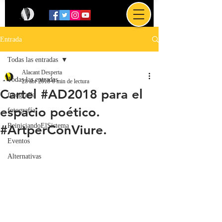
Entrada
Todas las entradas
Alacant Desperta
Todas las entradas
28 abr 2018
0 min de lectura
Cartel #AD2018 para el
fotografía
espacio poético.
fotografía
ReiniciandoElSistema
#ArtperConViure.
Eventos
Alternativas