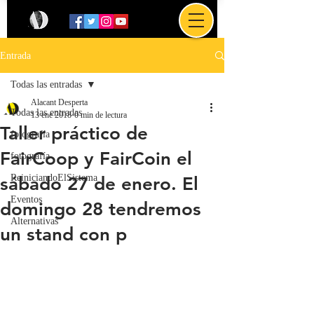
Entrada
Todas las entradas
Alacant Desperta
Todas las entradas
13 ene 2018
0 min de lectura
Taller práctico de
fotografía
FairCoop y FairCoin el
fotografía
ReiniciandoElSistema
sábado 27 de enero. El
Eventos
domingo 28 tendremos
Alternativas
un stand con p