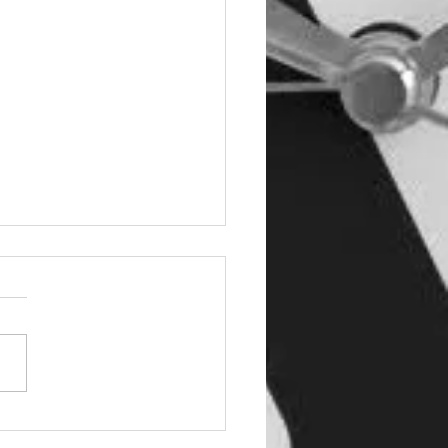
cárgate nuestro
grama #AD2022-