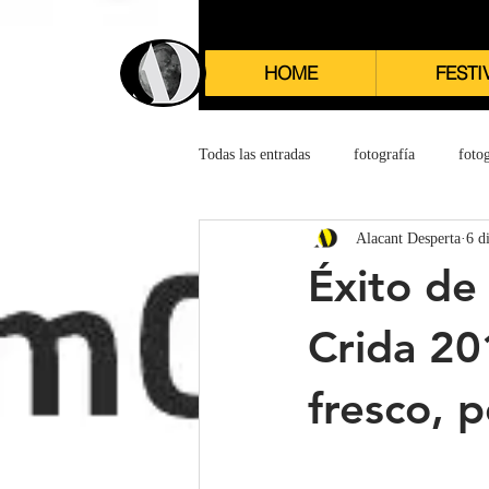
HOME
FESTI
Todas las entradas
fotografía
fotog
Alacant Desperta
6 d
Éxito de
Crida 20
fresco, 