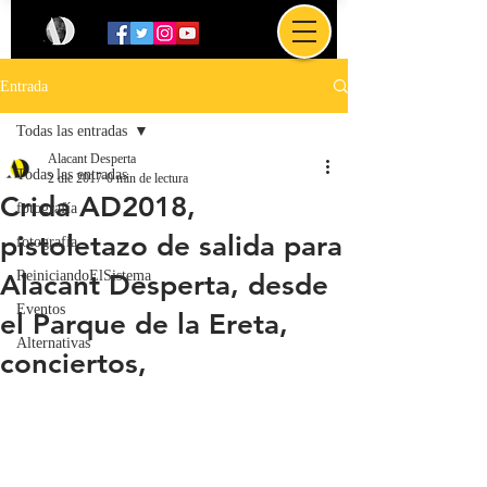
Entrada
Todas las entradas
Alacant Desperta
Todas las entradas
2 dic 2017
0 min de lectura
Crida AD2018,
fotografía
pistoletazo de salida para
fotografía
ReiniciandoElSistema
Alacant Desperta, desde
Eventos
el Parque de la Ereta,
Alternativas
conciertos,