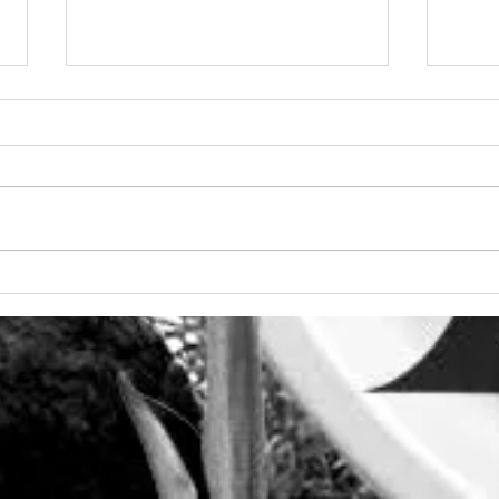
Estupendo ambiente en
-Des
#ReiniciandoElSistema
pro