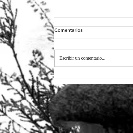
Comentarios
Escribir un comentario...
Última charla de
#ReiniciandoelSistema2019.
Turismo sostenible. Hasta la
siguiente edición.