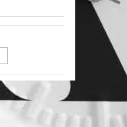
cárgate nuestro
grama #AD2022-