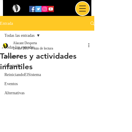
Entrada
Todas las entradas
Alacant Desperta
Todas las entradas
24 abr 2017
0 min de lectura
Talleres y actividades
fotografía
infantiles
fotografía
ReiniciandoElSistema
Eventos
Alternativas