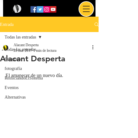
Entrada
Todas las entradas
Alacant Desperta
Todas las entradas
28 mar 2017
1 min de lectura
Alacant Desperta
fotografía
fotografía
El amanecer de un nuevo día.
ReiniciandoElSistema
Eventos
Alternativas