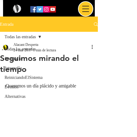
Entrada
Todas las entradas
Alacant Desperta
Todas las entradas
24 mar 2017
1 min de lectura
Seguimos mirando el
fotografía
tiempo
fotografía
ReiniciandoElSistema
Queremos un día plácido y amigable
Eventos
Alternativas