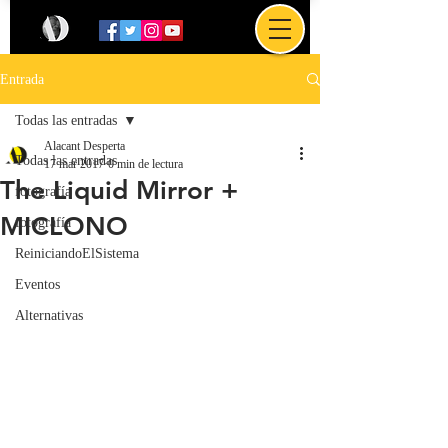
Entrada
Todas las entradas
Alacant Desperta
Todas las entradas
17 mar 2017
0 min de lectura
The Liquid Mirror +
fotografía
MICLONO
fotografía
ReiniciandoElSistema
Eventos
Alternativas